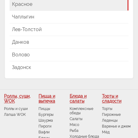
Красное
Чаплыгин
Лев-Толстой
Данков
Волово
Задонск
Роллы, суши,
Пицца и
Блюда и
Торты и
WOK
выпечка
салаты
сладости
Роллы и суши
Пиццы
Комплексные
Торты
обеды
Лапша WOK
Бургеры
Пирожные
Салаты
Шаурма
Леденцы
Мясо
Пироги
Варенье и джем
Рыба
Вафли
Мёд
Холодные блюда