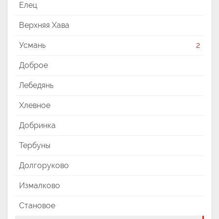
Елец
Верхняя Хава
Усмань
2
Доброе
Лебедянь
Хлевное
Добринка
Тербуны
Долгоруково
Измалково
Становое