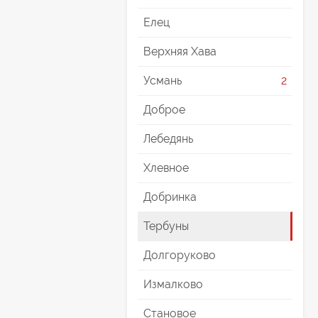
Елец
Верхняя Хава
Усмань
2
Доброе
Лебедянь
Хлевное
Добринка
Тербуны
Долгоруково
Измалково
Становое