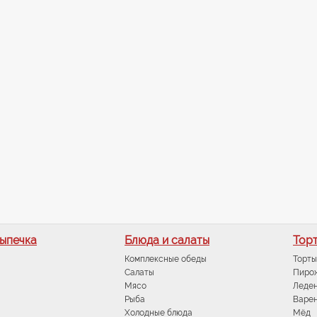
выпечка
Блюда и салаты
Торт
Комплексные обеды
Торты
Салаты
Пиро
Мясо
Леде
Рыба
Варен
Холодные блюда
Мёд