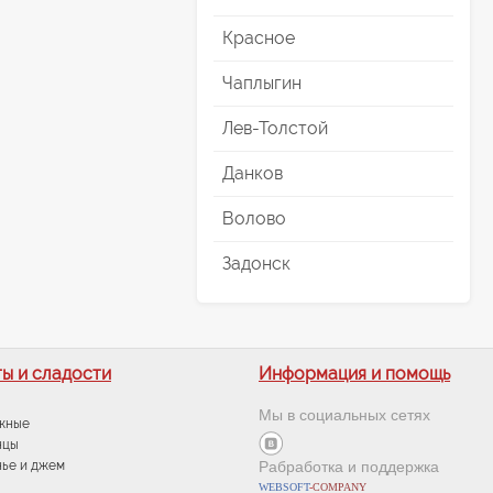
Красное
Чаплыгин
Лев-Толстой
Данков
Волово
Задонск
ы и сладости
Информация и помощь
Мы в социальных сетях
жные
нцы
ье и джем
Рабработка и поддержка
WEBSOFT
-
COMPANY