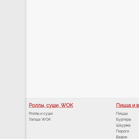
Роллы, суши, WOK
Пицца и 
Роллы и суши
Пиццы
Лапша WOK
Бургеры
Шаурма
Пироги
Вафли