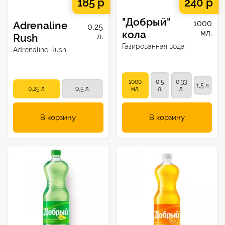
185 р
240 р
"Добрый"
1000
Adrenaline
0,25
кола
мл.
Rush
л.
Газированная вода
Adrenaline Rush
1000
0,5
0,33
1,5 л.
0,25 л.
0,5 л.
мл.
л.
л.
В корзину
В корзину