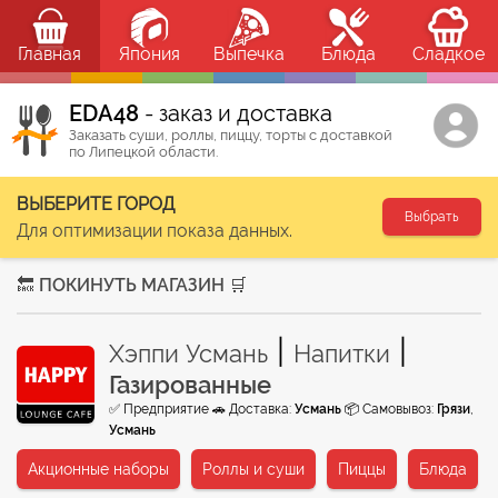
Главная
Япония
Выпечка
Блюда
Сладкое
ЕDA48
- заказ и доставка
Заказать суши, роллы, пиццу, торты с доставкой
по Липецкой области.
ВЫБЕРИТЕ ГОРОД
Выбрать
Для оптимизации показа данных.
🔙 ПОКИНУТЬ МАГАЗИН 🛒
|
|
Хэппи Усмань
Напитки
Газированные
✅ Предприятие 🚗 Доставка:
Усмань
📦 Самовывоз:
Грязи
,
Усмань
Акционные наборы
Роллы и суши
Пиццы
Блюда