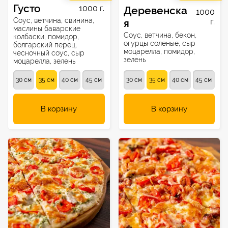
Густо
1000 г.
Деревенска
1000
Соус, ветчина, свинина,
я
г.
маслины баварские
Соус, ветчина, бекон,
колбаски, помидор,
огурцы соленые, сыр
болгарский перец,
моцарелла, помидор,
чесночный соус, сыр
зелень
моцарелла, зелень
30 см
35 см
40 см
45 см
30 см
35 см
40 см
45 см
В корзину
В корзину