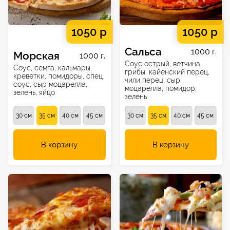
1050 р
1050 р
Сальса
1000 г.
Морская
1000 г.
Соус острый, ветчина,
Соус, семга, кальмары,
грибы, кайенский перец,
креветки, помидоры, спец.
чили перец, сыр
соус, сыр моцарелла,
моцарелла, помидор,
зелень, яйцо
зелень
30 см
35 см
40 см
45 см
30 см
35 см
40 см
45 см
В корзину
В корзину