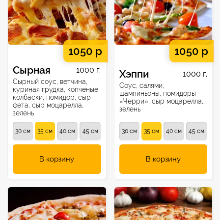
1050 р
1050 р
Сырная
1000 г.
Хэппи
1000 г.
Сырный соус, ветчина,
Соус, салями,
куриная грудка, копченые
шампиньоны, помидоры
колбаски, помидор, сыр
«Черри», сыр моцарелла,
фета, сыр моцарелла,
зелень
зелень
30 см
35 см
40 см
45 см
30 см
35 см
40 см
45 см
В корзину
В корзину