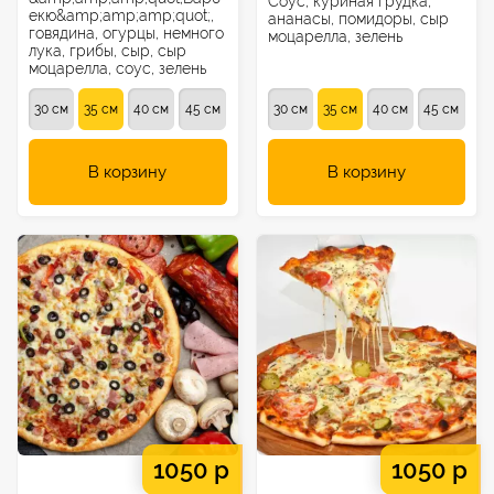
Соус, куриная грудка,
екю&amp;amp;amp;quot;,
ананасы, помидоры, сыр
говядина, огурцы, немного
моцарелла, зелень
лука, грибы, сыр, сыр
моцарелла, соус, зелень
30 см
35 см
40 см
45 см
30 см
35 см
40 см
45 см
В корзину
В корзину
1050 р
1050 р