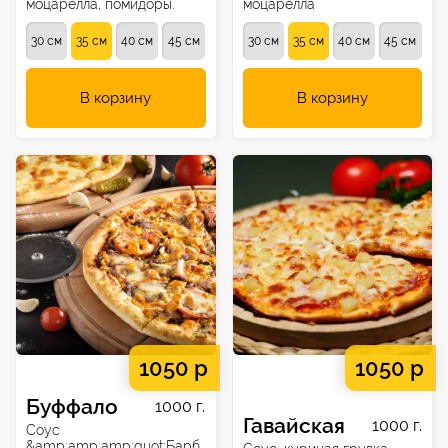
моцарелла, помидоры.
моцарелла
30 см
35 см
40 см
45 см
30 см
35 см
40 см
45 см
В корзину
В корзину
1050 р
1050 р
Буффало
1000 г.
Гавайская
1000 г.
Соус
&amp;amp;amp;quot;Барб