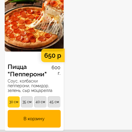
650 р
Пицца
600
"Пепперони"
г.
Соус, колбаски
пепперони, помидор,
зелень, сыр моцарелла
30 см
35 см
40 см
45 см
В корзину