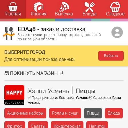
Главная
Япония
Выпечка
Блюда
Сладкое
ЕDA48
- заказ и доставка
Заказать суши, роллы, пиццу, торты с доставкой
по Липецкой области.
ВЫБЕРИТЕ ГОРОД
Выбрать
Для оптимизации показа данных.
🔙 ПОКИНУТЬ МАГАЗИН 🛒
|
Хэппи Усмань
Пиццы
✅ Предприятие 🚗 Доставка:
Усмань
📦 Самовывоз:
Грязи
,
Усмань
Акционные наборы
Роллы и суши
Пиццы
Блюда
Фритюр
Салаты
Кондитерская
Напитки