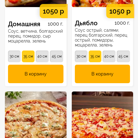
1050 р
1050 р
Дьябло
Домашняя
1000 г.
1000 г.
Соус острый, салями,
Соус, ветчина, болгарский
перец болгарский, перец
перец, помидор, сыр
острый, помидоры,
моцарелла, зелень
моцарелла, зелень
30 см
35 см
40 см
45 см
30 см
35 см
40 см
45 см
В корзину
В корзину