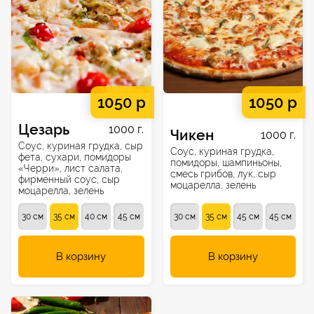
1050 р
1050 р
Цезарь
1000 г.
Чикен
1000 г.
Соус, куриная грудка, сыр
Соус, куриная грудка,
фета, сухари, помидоры
помидоры, шампиньоны,
«Черри», лист салата,
смесь грибов, лук, сыр
фирменный соус, сыр
моцарелла, зелень
моцарелла, зелень
30 см
35 см
40 см
45 см
30 см
35 см
45 см
45 см
В корзину
В корзину